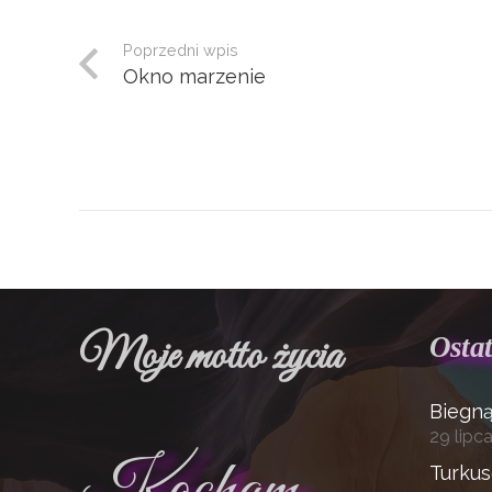
Poprzedni wpis
Okno marzenie
Moje motto życia
Ostat
Biegn
29 lipc
Kocham
Turku