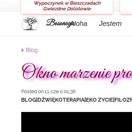
Wypoczynek w Bieszczadach
Gwiezdne Dolistowie
Bosonoga
Aloha
Jestem
Blog
Okno marzenie pro
Posted on
11 cze o 01:36
BLOG
|
DŹWIĘKOTERAPIA
|
EKO ZYCIE
|
FILOZ