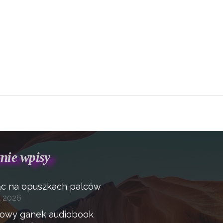
nie wpisy
ąc na opuszkach palców
a 2026
sowy ganek audiobook