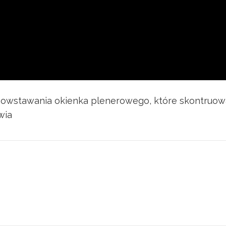
z powstawania okienka plenerowego, które skontru
wia