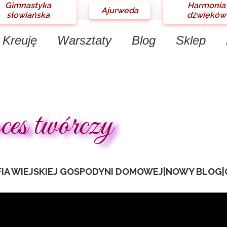
Gimnastyka
Harmonia
Ajurweda
słowiańska
dźwięków
Kreuję
Warsztaty
Blog
Sklep
ces twórczy
FIA WIEJSKIEJ GOSPODYNI DOMOWEJ
|
NOWY BLOG
|