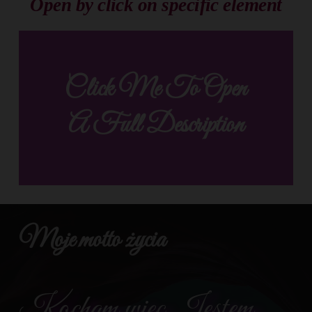
Open by click on specific element
Click Me To Open
JUST CLICK ME
A Full Description
Moje motto życia
Kocham więc Jestem