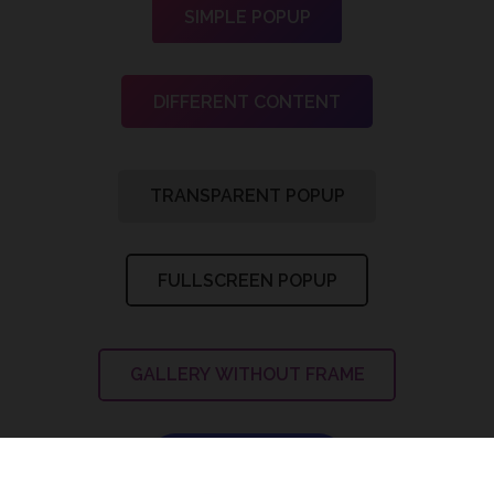
SIMPLE POPUP
DIFFERENT CONTENT
TRANSPARENT POPUP
FULLSCREEN POPUP
GALLERY WITHOUT FRAME
Video Without Frame