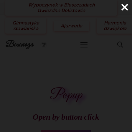
Wypoczynek w Bieszczadach
Gwiezdne Dolistowie
Gimnastyka
Harmonia
Ajurweda
słowiańska
dźwięków
Bosonoga
Popup
Open by button click