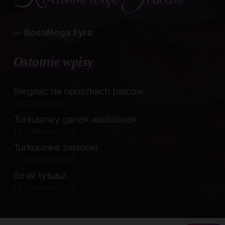
— BosoNoga Eyra
Ostatnie wpisy
Biegnąc na opuszkach palców
29 lipca 2026
Turkusowy ganek audiobook
14 czerwca 2026
Turkusowe zasłonki
11 czerwca 2026
(brak tytułu)
11 czerwca 2026