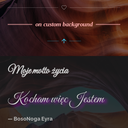
on custom background
Moje motto życia
Kocham więc Jestem
— BosoNoga Eyra