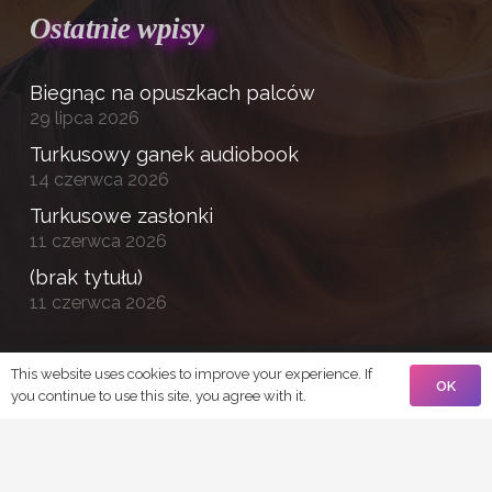
Ostatnie wpisy
Biegnąc na opuszkach palców
29 lipca 2026
Turkusowy ganek audiobook
14 czerwca 2026
Turkusowe zasłonki
11 czerwca 2026
(brak tytułu)
11 czerwca 2026
This website uses cookies to improve your experience. If
© 2021 Bosonoga
OK
you continue to use this site, you agree with it.